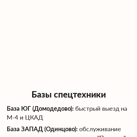
Работу в рамках законодательства РФ,
включая гособоронзаказ.
Свяжитесь с нашим спецотделом для
обсуждения деталей перевозки военной
техники. Гарантируем профессиональный
подход и безопасность.
Базы спецтехники
База ЮГ (Домодедово):
быстрый выезд на
М-4 и ЦКАД
База ЗАПАД (Одинцово):
обслуживание