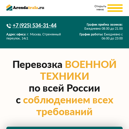
+7 (925) 534-31-44
График приёма звонков:
Ежедневно
08.00
до
21.00
Адрес офиса:
г. Москва, Стремянный
График работы:
Ежедневно с
переулок, 14с1
06:00 до 23:00
Перевозка
ВОЕННОЙ
ТЕХНИКИ
по всей России
с
соблюдением всех
требований