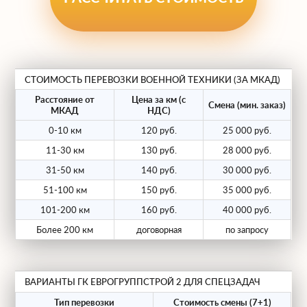
Для выполнения задач мы используем
специализированный автопарк:
СТОИМОСТЬ ПЕРЕВОЗКИ ВОЕННОЙ ТЕХНИКИ (ЗА МКАД)
Тралы-тяжеловозы.
Многоосные
Расстояние от
Цена за км (с
модульные платформы
Смена (мин. заказ)
МКАД
НДС)
грузоподъемностью до 120 тонн для
0-10 км
120 руб.
25 000 руб.
перевозки тяжелых танков (Т-72, Т-90,
11-30 км
130 руб.
28 000 руб.
"Армата").
31-50 км
140 руб.
30 000 руб.
Уширители и аппарели.
Позволяют
51-100 км
150 руб.
35 000 руб.
безопасно размещать технику с
101-200 км
160 руб.
40 000 руб.
широкой колеей и обеспечивают
Более 200 км
договорная
по запросу
заезд гусеничных машин под малым
углом.
Надежная фиксация.
Используем
ВАРИАНТЫ ГК ЕВРОГРУППСТРОЙ 2 ДЛЯ СПЕЦЗАДАЧ
усиленные цепные стяжки и
Тип перевозки
Стоимость смены (7+1)