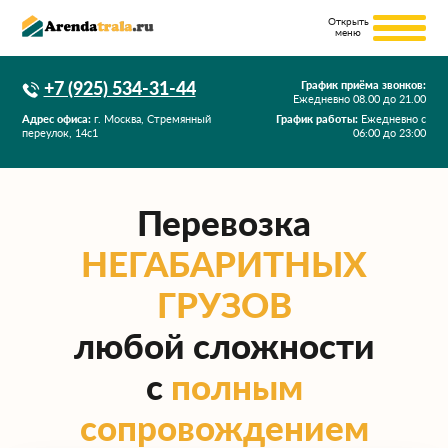
+7 (925) 534-31-44
График приёма звонков:
Ежедневно
08.00
до
21.00
Адрес офиса:
г. Москва, Стремянный
График работы:
Ежедневно с
переулок, 14с1
06:00 до 23:00
Перевозка
НЕГАБАРИТНЫХ
ГРУЗОВ
любой сложности
с
полным
сопровождением