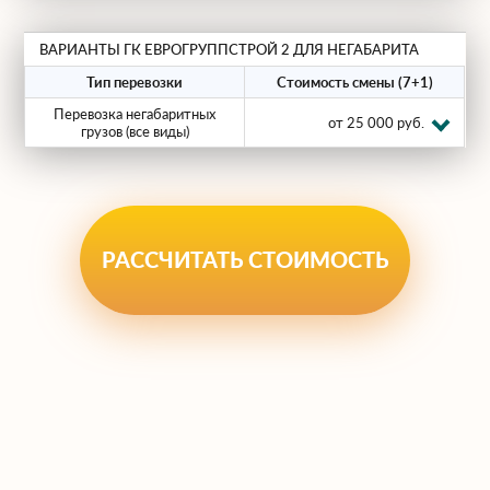
Почему нам доверяют
ВАРИАНТЫ ГК ЕВРОГРУППСТРОЙ 2 ДЛЯ НЕГАБАРИТА
сложные проекты?
Тип перевозки
Стоимость смены (7+1)
Перевозка негабаритных
Arendatrala.ru гарантирует:
от 25 000 руб.
грузов (все виды)
Соблюдение сроков и сохранность
груза.
Юридическую чистоту сделки
РАССЧИТАТЬ СТОИМОСТЬ
(работаем с НДС).
Прозрачное ценообразование без
скрытых комиссий.
Не рискуйте своим грузом — доверьте его
перевозку профессионалам! Оставьте
заявку на расчет стоимости прямо сейчас.