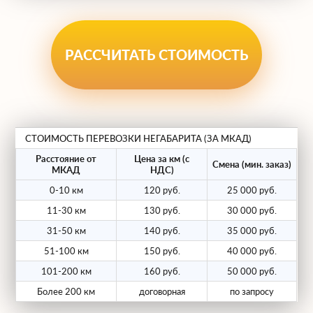
Раздвижные тралы (телескопы).
Для
длинных конструкций до 35 метров.
Низкорамные платформы («корыто»).
РАССЧИТАТЬ СТОИМОСТЬ
С погрузочной высотой 0.4-0.5м для
перевозки высоких грузов под
мостами.
Модульные тяжеловозы.
Многоосные
СТОИМОСТЬ ПЕРЕВОЗКИ НЕГАБАРИТА (ЗА МКАД)
системы для распределения веса
Расстояние от
Цена за км (с
Смена (мин. заказ)
сверхтяжелых объектов.
МКАД
НДС)
Тралы с уширителями.
Для техники и
0-10 км
120 руб.
25 000 руб.
конструкций шириной до 3.5 метров.
11-30 км
130 руб.
30 000 руб.
31-50 км
140 руб.
35 000 руб.
Мы берем на себя весь цикл работ: от
51-100 км
150 руб.
40 000 руб.
замеров груза и разработки маршрута до
101-200 км
160 руб.
50 000 руб.
получения разрешений и страхования
Более 200 км
договорная
по запросу
ответственности.