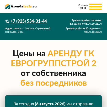
+7 (925) 534-31-44
График приёма звонков:
Ежедневно
08.00
до
21.00
Адрес офиса:
г. Москва, Стремянный
График работы:
Ежедневно с
переулок, 14с1
06:00 до 23:00
Цены на
АРЕНДУ ГК
ЕВРОГРУППСТРОЙ 2
от собственника
без посредников
За сегодня
(6 августа 2026)
мы отправили