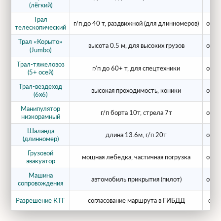
(лёгкий)
Трал
г/п до 40 т, раздвижной (для длинномеров)
от 2
телескопический
Трал «Корыто»
высота 0.5 м, для высоких грузов
от 2
(Jumbo)
Трал-тяжеловоз
г/п до 60+ т, для спецтехники
от 4
(5+ осей)
Трал-вездеход
высокая проходимость, коники
от 3
(6x6)
Манипулятор
г/п борта 10т, стрела 7т
от 2
низкорамный
Шаланда
длина 13.6м, г/п 20т
от 1
(длинномер)
Грузовой
мощная лебедка, частичная погрузка
от 2
эвакуатор
Машина
автомобиль прикрытия (пилот)
от 1
сопровождения
Разрешение КТГ
согласование маршрута в ГИБДД
от 5