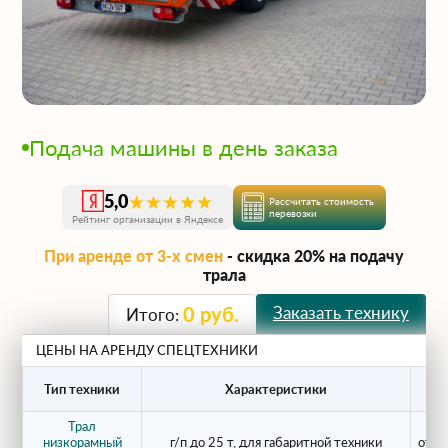
Подача машины в день заказа
★★★★★
5,0
Рассчитать стоимость
перевозки
Рейтинг организации в Яндексе
При аренде от 3-х смен
- скидка 20% на подачу
трала
Заказать технику
0
руб.
Итого:
ЦЕНЫ НА АРЕНДУ СПЕЦТЕХНИКИ
Цен
Тип техники
Характеристики
Трал
низкорамный
г/п до 25 т, для габаритной техники
от 1