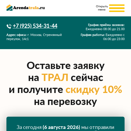
+7 (925) 534-31-44
График приёма звонков:
Ежедневно
08.00
до
21.00
Адрес офиса:
г. Москва, Стремянный
График работы:
Ежедневно с
переулок, 14с1
06:00 до 23:00
Оставьте заявку
на
ТРАЛ
сейчас
и получите
скидку 10%
на перевозку
За сегодня
(6 августа 2026)
мы отправили