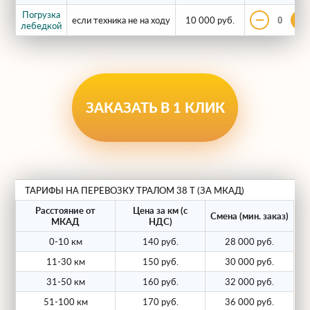
Парк укомплектован техникой брендов
Погрузка
если техника не на ходу
10 000 руб.
лебедкой
Faymonville, Nooteboom и Тверьстроймаш.
Ключевые характеристики:
Колесная формула.
Используем 5-
осные (иногда 6-осные) полуприцепы с
ЗАКАЗАТЬ В 1 КЛИК
поворотными осями для лучшей
маневренности на стройплощадках.
Усиленная рама.
Конструкция из
высокопрочной стали выдерживает
ТАРИФЫ НА ПЕРЕВОЗКУ ТРАЛОМ 38 Т (ЗА МКАД)
точечные нагрузки от гусениц
Расстояние от
Цена за км (с
Смена (мин. заказ)
МКАД
НДС)
тяжелой техники.
0-10 км
140 руб.
28 000 руб.
Вариативность.
В наличии
11-30 км
150 руб.
30 000 руб.
телескопические (раздвижные) тралы
31-50 км
160 руб.
32 000 руб.
и платформы с пониженной
51-100 км
170 руб.
36 000 руб.
погрузочной высотой (0.5м) для