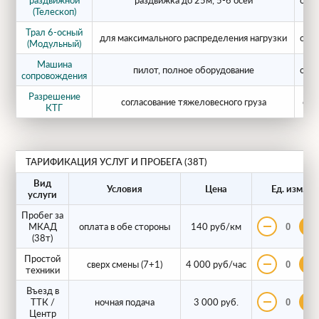
раздвижной
раздвижка до 25м, 5-6 осей
от 3
(Телескоп)
Тяжелых гусеничных экскаваторов
Трал 6-осный
для максимального распределения нагрузки
от 3
(Komatsu PC400, Hitachi ZX380, Volvo
(Модульный)
EC380);
Машина
пилот, полное оборудование
от 1
сопровождения
Мобильных дробильных установок
Разрешение
согласование тяжеловесного груза
от 
(щековые и конусные дробилки
КТГ
Sandvik, Metso);
Тяжелых бульдозеров
с рыхлителями
ТАРИФИКАЦИЯ УСЛУГ И ПРОБЕГА (38Т)
(Shantui SD32, CAT D9);
Вид
Трансформаторных подстанций
и
Условия
Цена
Ед. изм.
услуги
промышленных прессов.
Пробег за
МКАД
оплата в обе стороны
140 руб/км
(38т)
Особенности наших ГК
Простой
сверх смены (7+1)
4 000 руб/час
ЕВРОГРУППСТРОЙ 2-
техники
Въезд в
тяжеловозов
ТТК /
ночная подача
3 000 руб.
Центр