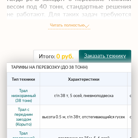
весом под 40 тонн, стандартные решения
не работают. Для таких задач требуются
специализированные многоосные
Читать полностью
полуприцепы. Компания Arendatrala.ru
предлагает услуги аренды трала 38 тонн
на базе 5-осных платформ. Это позволяет
транспортировать тяжелое оборудование
Заказать технику
0
руб.
Итого:
легально, равномерно распределяя
нагрузку на дорожное полотно.
ТАРИФЫ НА ПЕРЕВОЗКУ (ДО 38 ТОНН)
Це
Тип техники
Характеристики
Какую технику мы
Трал
перевозим?
низкорамный
г/п 38 т, 5 осей, пневмоподвеска
от 2
(38 тонн)
Трал с
Грузоподъемность 38 тонн востребована
передним
высота 0.5 м, г/п 38т, отстегивающийся гусек
от 3
на крупных инфраструктурных стройках и
заездом
(Корыто)
в карьерах. Наши тралы идеально
подходят для:
Трал