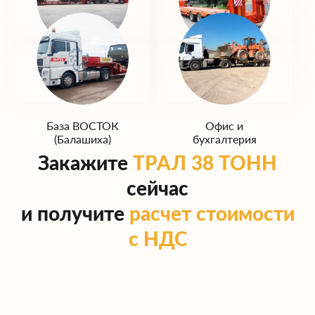
База ЮГ
База ЗАПАД
(Домодедово)
(Одинцово)
База ВОСТОК
Офис и
(Балашиха)
бухгалтерия
Закажите
ТРАЛ 38 ТОНН
сейчас
и получите
расчет стоимости
с НДС