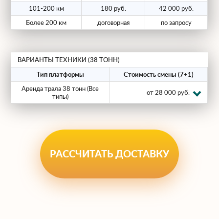
101-200 км
180 руб.
42 000 руб.
высоких грузов.
Более 200 км
договорная
по запросу
Для перевозки грузов такой массы
обязательно оформление специального
разрешения (КТГ). Наш логистический
ВАРИАНТЫ ТЕХНИКИ (38 ТОНН)
отдел берет эту задачу на себя,
Тип платформы
Стоимость смены (7+1)
согласовывая маршрут с
Аренда трала 38 тонн (Все
от 28 000 руб.
балансодержателями дорог.
типы)
Почему стоит обратиться к
нам?
РАССЧИТАТЬ ДОСТАВКУ
Мы специализируемся на негабарите
более 12 лет:
Собственный парк тягачей 6x4 и 8x4
для буксировки тяжелых грузов.