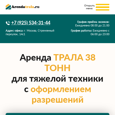
+7 (925) 534-31-44
График приёма звонков:
Ежедневно
08.00
до
21.00
Адрес офиса:
г. Москва, Стремянный
График работы:
Ежедневно с
переулок, 14с1
06:00 до 23:00
Аренда
ТРАЛА 38
ТОНН
для тяжелой техники
с
оформлением
разрешений