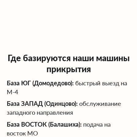
негабаритных перевозок.
Помощь в оформлении разрешений и
согласовании маршрута с ГИБДД.
Обеспечьте безопасность вашего груза и
соблюдение закона — закажите машину
сопровождения в Arendatrala.ru!
Где базируются наши машины
прикрытия
База ЮГ (Домодедово):
быстрый выезд на
М-4
База ЗАПАД (Одинцово):
обслуживание
западного направления
База ВОСТОК (Балашиха):
подача на
восток МО