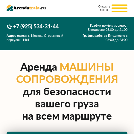
+7 (925) 534-31-44
График приёма звонков:
Ежедневно
08.00
до
21.00
Адрес офиса:
г. Москва, Стремянный
График работы:
Ежедневно с
переулок, 14с1
06:00 до 23:00
Аренда
МАШИНЫ
СОПРОВОЖДЕНИЯ
для безопасности
вашего груза
на всем маршруте