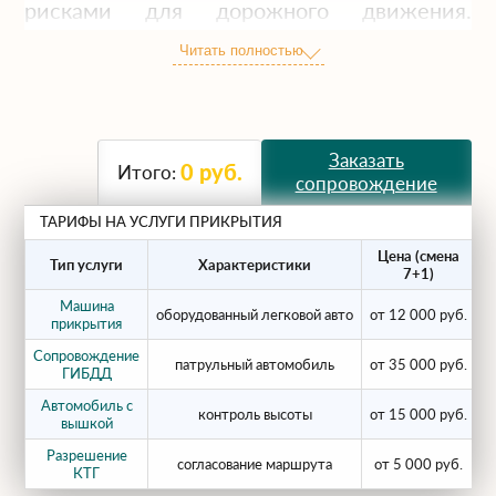
рисками для дорожного движения.
Согласно законодательству РФ,
Читать полностью
использование автомобилей прикрытия
(пилотов) обязательно, если габариты
автопоезда с грузом превышают
установленные нормы. Компания
Заказать
0
руб.
Итого:
Arendatrala.ru предоставляет
сопровождение
профессиональные услуги сопровождения
ТАРИФЫ НА УСЛУГИ ПРИКРЫТИЯ
негабарита собственным
спецтранспортом.
Цена (смена
Тип услуги
Характеристики
7+1)
Когда сопровождение
Машина
оборудованный легковой авто
от 12 000 руб.
прикрытия
обязательно?
Сопровождение
патрульный автомобиль
от 35 000 руб.
ГИБДД
Автомобиль с
Согласно правилам, машина прикрытия
контроль высоты
от 15 000 руб.
вышкой
необходима в следующих случаях:
Разрешение
согласование маршрута
от 5 000 руб.
КТГ
Ширина:
от 3.5 до 4.0 метров (одна