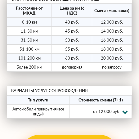
Наши машины прикрытия полностью
Расстояние от
Цена за км (с
Смена (мин. заказ)
соответствуют требованиям
МКАД
НДС)
безопасности:
0-10 км
40 руб.
12 000 руб.
11-30 км
45 руб.
14 000 руб.
Световая сигнализация.
Желто-
31-50 км
50 руб.
16 000 руб.
оранжевые проблесковые маячки
51-100 км
55 руб.
18 000 руб.
(мигалки) на крыше.
101-200 км
60 руб.
20 000 руб.
Информационное табло.
Более 200 км
договорная
по запросу
Светоотражающая полоса и надпись
«БОЛЬШАЯ ШИРИНА» или
«БОЛЬШАЯ ДЛИНА».
ВАРИАНТЫ УСЛУГ СОПРОВОЖДЕНИЯ
Устройство измерения высоты.
Тип услуги
Стоимость смены (7+1)
Специальная штанга для контроля
Автомобили прикрытия (все
от 12 000 руб.
виды)
высоты проезда под мостами и
проводами.
Связь.
Радиостанция для постоянного