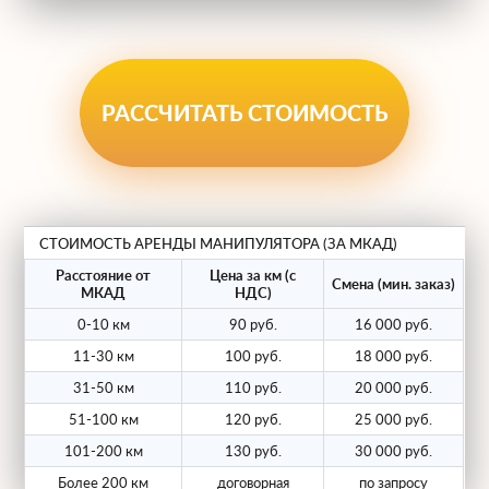
Грузоподъемность борта:
от 5 до 15
тонн.
Грузоподъемность стрелы:
от 3 до 10
тонн.
РАССЧИТАТЬ СТОИМОСТЬ
Длина борта:
до 8-9 метров
(позволяет перевозить длинномерные
грузы).
СТОИМОСТЬ АРЕНДЫ МАНИПУЛЯТОРА (ЗА МКАД)
Все автомобили оснащены
пневмоподвеской для бережной
Расстояние от
Цена за км (с
Смена (мин. заказ)
МКАД
НДС)
перевозки чувствительных грузов и имеют
0-10 км
90 руб.
16 000 руб.
пропуска для въезда в центр Москвы.
11-30 км
100 руб.
18 000 руб.
Почему выгодно заказать у
31-50 км
110 руб.
20 000 руб.
нас?
51-100 км
120 руб.
25 000 руб.
101-200 км
130 руб.
30 000 руб.
Мы предлагаем:
Более 200 км
договорная
по запросу