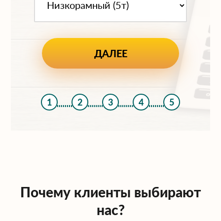
1
2
3
4
5
Почему клиенты выбирают
нас?