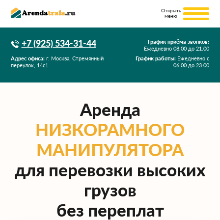
+7 (925) 534-31-44
График приёма звонков:
Ежедневно
08.00
до
21.00
Адрес офиса:
г. Москва, Стремянный
График работы:
Ежедневно с
переулок, 14с1
06:00 до 23:00
Аренда
НИЗКОРАМНОГО
МАНИПУЛЯТОРА
для перевозки высоких
грузов
без переплат