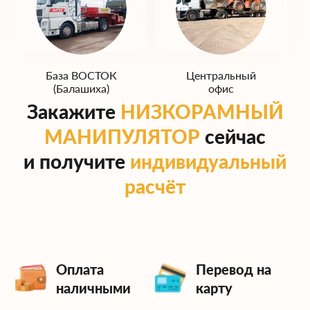
База ЮГ
База ЗАПАД
(Домодедово)
(Одинцово)
База ВОСТОК
Центральный
(Балашиха)
офис
Закажите
НИЗКОРАМНЫЙ
МАНИПУЛЯТОР
сейчас
и получите
индивидуальный
расчёт
Оплата
Перевод на
наличными
карту