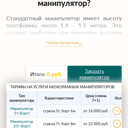
манипулятор?
Стандартный манипулятор имеет высоту
платформы около 1.4 - 1.5 метра. Это
создает проблемы при перевозке высоких
грузов (бытовок, станков, катушек), так как
Читать полностью
общая высота автопоезда может
превысить допустимые 4 метра.
Низкорамный манипулятор решает эту
проблему благодаря заниженной
Заказать
0
руб.
Итого:
платформе (0.9 - 1.0 метр).
манипулятор
ТАРИФЫ НА УСЛУГИ НИЗКОРАМНЫХ МАНИПУЛЯТОРОВ
Что мы перевозим?
Тип
Цена (смена
Характеристики
Кол-во
манипулятора
7+1)
Наша техника незаменима для
Манипулятор
стрела 3т, борт 6м
от 16 000 руб.
транспортировки:
5т (борт)
Манипулятор
стрела 7т, борт 8м
от 22 000 руб.
Высоких бытовок и блок-контейнеров
10т (борт)