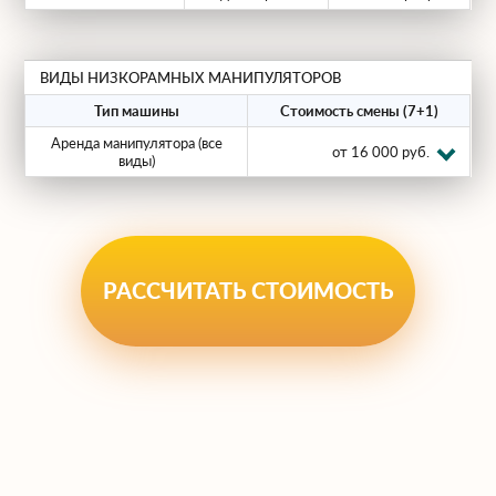
Экономию средств: одна машина
заменяет грузовик и автокран.
ВИДЫ НИЗКОРАМНЫХ МАНИПУЛЯТОРОВ
Оперативную подачу: стоянки в
Тип машины
Стоимость смены (7+1)
разных районах области.
Аренда манипулятора (все
от 16 000 руб.
виды)
Гарантию сохранности груза и
официальный договор.
Звоните прямо сейчас, чтобы
забронировать низкорамный манипулятор
РАССЧИТАТЬ СТОИМОСТЬ
под вашу задачу!